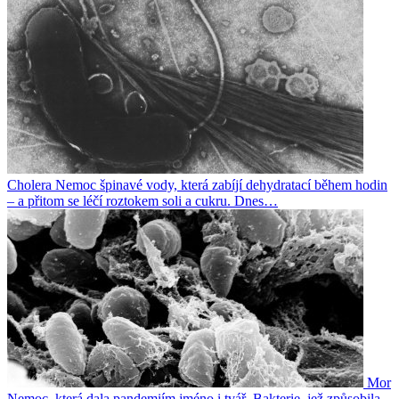
Cholera
Nemoc špinavé vody, která zabíjí dehydratací během hodin
– a přitom se léčí roztokem soli a cukru. Dnes…
Mor
Nemoc, která dala pandemiím jméno i tvář. Bakterie, jež způsobila