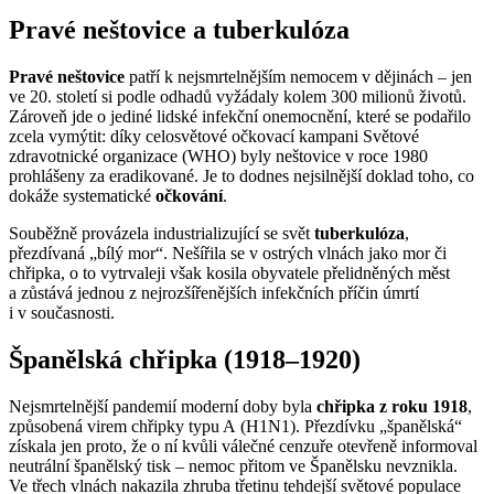
Pravé neštovice a tuberkulóza
Pravé neštovice
patří k nejsmrtelnějším nemocem v dějinách – jen
ve 20. století si podle odhadů vyžádaly kolem 300 milionů životů.
Zároveň jde o jediné lidské infekční onemocnění, které se podařilo
zcela vymýtit: díky celosvětové očkovací kampani Světové
zdravotnické organizace (WHO) byly neštovice v roce 1980
prohlášeny za eradikované. Je to dodnes nejsilnější doklad toho, co
dokáže systematické
očkování
.
Souběžně provázela industrializující se svět
tuberkulóza
,
přezdívaná „bílý mor“. Nešířila se v ostrých vlnách jako mor či
chřipka, o to vytrvaleji však kosila obyvatele přelidněných měst
a zůstává jednou z nejrozšířenějších infekčních příčin úmrtí
i v současnosti.
Španělská chřipka (1918–1920)
Nejsmrtelnější pandemií moderní doby byla
chřipka z roku 1918
,
způsobená virem chřipky typu A (H1N1). Přezdívku „španělská“
získala jen proto, že o ní kvůli válečné cenzuře otevřeně informoval
neutrální španělský tisk – nemoc přitom ve Španělsku nevznikla.
Ve třech vlnách nakazila zhruba třetinu tehdejší světové populace