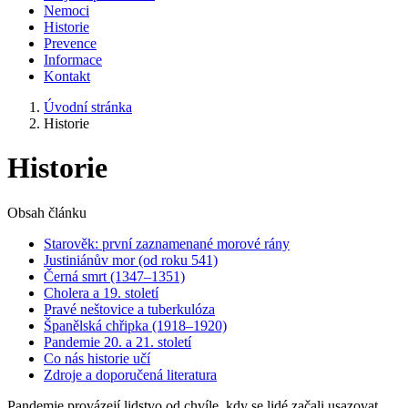
Nemoci
Historie
Prevence
Informace
Kontakt
Úvodní stránka
Historie
Historie
Obsah článku
Starověk: první zaznamenané morové rány
Justiniánův mor (od roku 541)
Černá smrt (1347–1351)
Cholera a 19. století
Pravé neštovice a tuberkulóza
Španělská chřipka (1918–1920)
Pandemie 20. a 21. století
Co nás historie učí
Zdroje a doporučená literatura
Pandemie provázejí lidstvo od chvíle, kdy se lidé začali usazovat