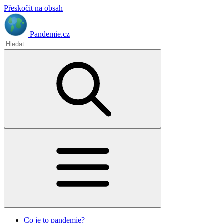
Přeskočit na obsah
Pandemie.cz
Co je to pandemie?