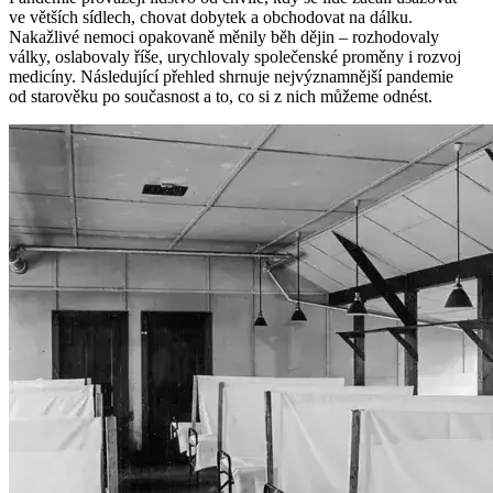
ve větších sídlech, chovat dobytek a obchodovat na dálku.
Nakažlivé nemoci opakovaně měnily běh dějin – rozhodovaly
války, oslabovaly říše, urychlovaly společenské proměny i rozvoj
medicíny. Následující přehled shrnuje nejvýznamnější pandemie
od starověku po současnost a to, co si z nich můžeme odnést.