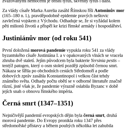
zvažovanými nemocemi je břišní tyfus, skvrnitý tyfus i další.
Za vlády císaře Marka Aurelia zasáhl Římskou říši
Antoninův mor
(165–180 n. l.), pravděpodobně epidemie pravých neštovic
zavlečená vojskem z Východu. Odhaduje se, že si vyžádal kolem
pěti milionů životů a přispěl ke krizi římské armády i hospodářství.
Justiniánův mor (od roku 541)
První doložená
morová pandemie
vypukla roku 541 za vlády
byzantského císaře Justiniána I. a v opakovaných vlnách se vracela
zhruba dvě staletí. Jejím původcem byla bakterie
Yersinia pestis
–
tentýž patogen, který o osm století později způsobil černou smrt.
Nákaza se šířila po obchodních cestách Středomoří a podle
dobových zpráv zasáhla Konstantinopol i velkou část tehdy
známého světa. Odhady počtu obětí se v odborné literatuře značně
různí, jisté však je, že pandemie výrazně oslabila Byzanc v době
jejích snah o obnovu římského impéria.
Černá smrt (1347–1351)
Nejničivější pandemií evropských dějin byla
černá smrt
, druhá
morová pandemie. Do Evropy pronikla roku 1347 přes
středomořské přístavy a během pouhých několika let zahubila