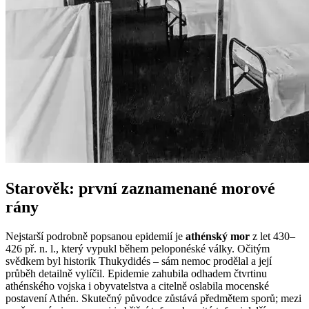
Starověk: první zaznamenané morové
rány
Nejstarší podrobně popsanou epidemií je
athénský mor
z let 430–
426 př. n. l., který vypukl během peloponéské války. Očitým
svědkem byl historik Thukydidés – sám nemoc prodělal a její
průběh detailně vylíčil. Epidemie zahubila odhadem čtvrtinu
athénského vojska i obyvatelstva a citelně oslabila mocenské
postavení Athén. Skutečný původce zůstává předmětem sporů; mezi