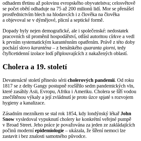
odhadem třetinu až polovinu evropského obyvatelstva; celosvětově
se počet obětí odhaduje na 75 až 200 milionů lidí. Mor se přenášel
prostřednictvím blech na hlodavcích i z člověka na člověka
a objevoval se v dýmějové, plicní a septické formě.
Dopady byly nejen demografické, ale i společenské: nedostatek
pracovních sil proměnil hospodářství, otřásl autoritou církve a vedl
k prvním systematickým karanténním opatřením. Právě z této doby
pochází slovo
karanténa
– z benátského
quaranta giorni
, tedy
čtyřicetidenní izolace lodí připlouvajících z nakažených oblastí.
Cholera a 19. století
Devatenácté století přineslo sérii
cholerových pandemií
. Od roku
1817 se z delty Gangy postupně rozšířilo sedm pandemických vln,
které zasáhly Asii, Evropu, Afriku i Ameriku. Cholera se šíří vodou
znečištěnou výkaly a její zvládnutí je proto úzce spjaté s rozvojem
hygieny a kanalizace.
Zásadním mezníkem se stal rok 1854, kdy londýnský lékař
John
Snow
vysledoval vypuknutí cholery ke konkrétní veřejné pumpě
v Broad Street. Jeho práce je považována za jeden ze zakládajících
počinů moderní
epidemiologie
– ukázala, že šíření nemoci lze
zastavit i bez znalosti samotného původce.