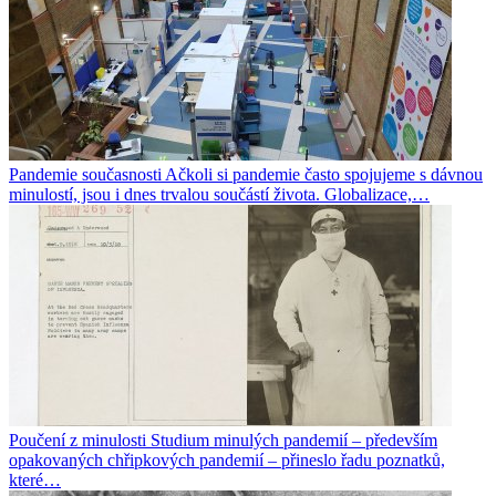
Pandemie současnosti
Ačkoli si pandemie často spojujeme s dávnou
minulostí, jsou i dnes trvalou součástí života. Globalizace,…
Poučení z minulosti
Studium minulých pandemií – především
opakovaných chřipkových pandemií – přineslo řadu poznatků,
které…