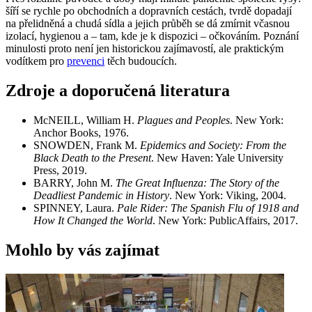
šíří se rychle po obchodních a dopravních cestách, tvrdě dopadají
na přelidněná a chudá sídla a jejich průběh se dá zmírnit včasnou
izolací, hygienou a – tam, kde je k dispozici – očkováním. Poznání
minulosti proto není jen historickou zajímavostí, ale praktickým
vodítkem pro
prevenci
těch budoucích.
Zdroje a doporučená literatura
McNEILL, William H.
Plagues and Peoples
. New York:
Anchor Books, 1976.
SNOWDEN, Frank M.
Epidemics and Society: From the
Black Death to the Present
. New Haven: Yale University
Press, 2019.
BARRY, John M.
The Great Influenza: The Story of the
Deadliest Pandemic in History
. New York: Viking, 2004.
SPINNEY, Laura.
Pale Rider: The Spanish Flu of 1918 and
How It Changed the World
. New York: PublicAffairs, 2017.
Mohlo by vás zajímat