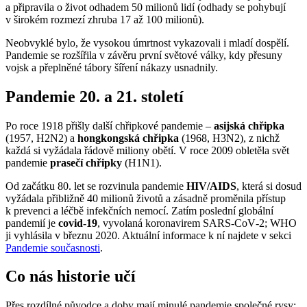
a připravila o život odhadem 50 milionů lidí (odhady se pohybují
v širokém rozmezí zhruba 17 až 100 milionů).
Neobvyklé bylo, že vysokou úmrtnost vykazovali i mladí dospělí.
Pandemie se rozšířila v závěru první světové války, kdy přesuny
vojsk a přeplněné tábory šíření nákazy usnadnily.
Pandemie 20. a 21. století
Po roce 1918 přišly další chřipkové pandemie –
asijská chřipka
(1957, H2N2) a
hongkongská chřipka
(1968, H3N2), z nichž
každá si vyžádala řádově miliony obětí. V roce 2009 obletěla svět
pandemie
prasečí chřipky
(H1N1).
Od začátku 80. let se rozvinula pandemie
HIV/AIDS
, která si dosud
vyžádala přibližně 40 milionů životů a zásadně proměnila přístup
k prevenci a léčbě infekčních nemocí. Zatím poslední globální
pandemií je
covid-19
, vyvolaná koronavirem SARS‑CoV‑2; WHO
ji vyhlásila v březnu 2020. Aktuální informace k ní najdete v sekci
Pandemie současnosti
.
Co nás historie učí
Přes rozdílné původce a doby mají minulé pandemie společné rysy: